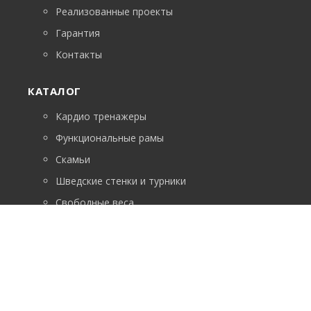
Реализованные проекты
Гарантия
Контакты
КАТАЛОГ
Кардио тренажеры
Функциональные рамы
Скамьи
Шведские стенки и турники
Свободные веса
Силовое оборудование
Аксессуары для функциональных тренировок
Хранение инвентаря
Покрытие для пола
Бокс и единоборства