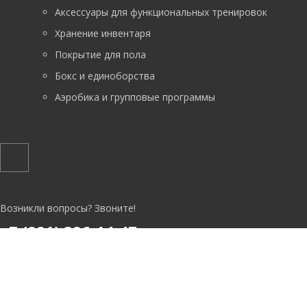
Аксессуары для функциональных тренировок
Хранение инвентаря
Покрытие для пола
Бокс и единоборства
Аэробика и групповые программы
Возникли вопросы? Звоните!
+7 (991) 326-14-47
+7 (968) 782-94-66
ГРАФИК РАБОТЫ
C 10:00 до 20:00 без выходных.